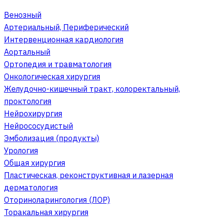
Венозный
Артериальный, Периферический
Интервенционная кардиология
Аортальный
Ортопедия и травматология
Онкологическая хирургия
Желудочно-кишечный тракт, колоректальный,
проктология
Нейрохирургия
Нейрососудистый
Эмболизация (продукты)
Урология
Общая хирургия
Пластическая, реконструктивная и лазерная
дерматология
Оториноларингология (ЛОР)
Торакальная хирургия