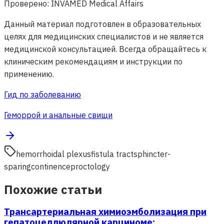
Проверено
:
INVAMED Medical Affairs
Данный материал подготовлен в образовательных
целях для медицинских специалистов и не является
медицинской консультацией. Всегда обращайтесь к
клиническим рекомендациям и инструкции по
применению.
Гид по заболеванию
Геморрой и анальные свищи
hemorrhoidal plexus
fistula tract
sphincter-
sparing
continence
proctology
Похожие статьи
Трансартериальная химиоэмболизация при
гепатоцеллюлярной карциноме: