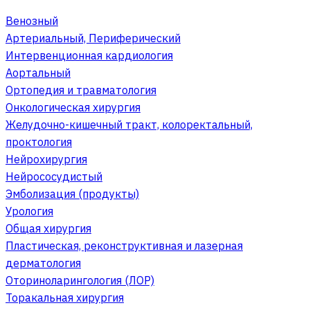
Венозный
Артериальный, Периферический
Интервенционная кардиология
Аортальный
Ортопедия и травматология
Онкологическая хирургия
Желудочно-кишечный тракт, колоректальный,
проктология
Нейрохирургия
Нейрососудистый
Эмболизация (продукты)
Урология
Общая хирургия
Пластическая, реконструктивная и лазерная
дерматология
Оториноларингология (ЛОР)
Торакальная хирургия