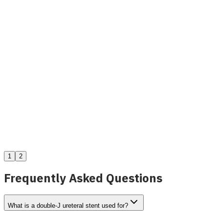
Zebra Проводник for Urological Procedures
Подробнее
1
2
Frequently Asked Questions
What is a double-J ureteral stent used for?