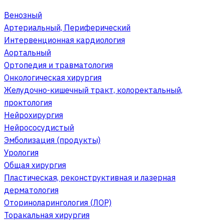
Венозный
Артериальный, Периферический
Интервенционная кардиология
Аортальный
Ортопедия и травматология
Онкологическая хирургия
Желудочно-кишечный тракт, колоректальный,
проктология
Нейрохирургия
Нейрососудистый
Эмболизация (продукты)
Урология
Общая хирургия
Пластическая, реконструктивная и лазерная
дерматология
Оториноларингология (ЛОР)
Торакальная хирургия