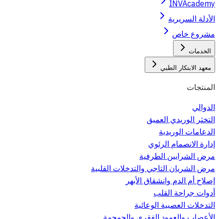
INVAcademy
الأدلة السريرية
مشروع خاص
الخدمات
معهد الابتكار الطبي
المنتجات
الدوالي
التخثر الوريدي العميق
الدعامات الوريدية
إدارة الانصمام الرئوي
مرض الشرايين الطرفية
مرض الشريان التاجي والتدخلات القلبية
إصلاح أم الدم وانشقاق الأبهر
أدوات جراحة القلب
التدخلات العصبية الوعائية
الأعصاب والعمود الفقري والجمجمة