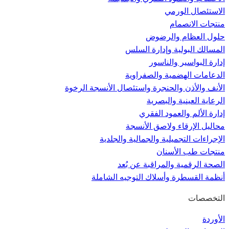
الاستئصال الورمي
منتجات الانصمام
حلول العظام والرضوض
المسالك البولية وإدارة السلس
إدارة البواسير والناسور
الدعامات الهضمية والصفراوية
الأنف والأذن والحنجرة واستئصال الأنسجة الرخوة
الرعاية العينية والبصرية
إدارة الألم والعمود الفقري
محاليل الإرقاء ولاصق الأنسجة
الإجراءات التجميلية والجمالية والجلدية
منتجات طب الأسنان
الصحة الرقمية والمراقبة عن بُعد
أنظمة القسطرة وأسلاك التوجيه الشاملة
التخصصات
الأوردة