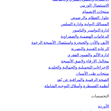
الاستئصال الورمي
منتجات الانصمام
حلول العظام والرضوض
المسالك البولية وإدارة السلس
إدارة البواسير والناسور
الدعامات الهضمية والصفراوية
الأنف والأذن والحنجرة واستئصال الأنسجة الرخوة
الرعاية العينية والبصرية
إدارة الألم والعمود الفقري
محاليل الإرقاء ولاصق الأنسجة
الإجراءات التجميلية والجمالية والجلدية
منتجات طب الأسنان
الصحة الرقمية والمراقبة عن بُعد
أنظمة القسطرة وأسلاك التوجيه الشاملة
التخصصات
الأوردة