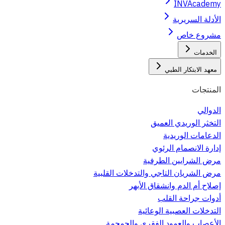
INVAcademy
الأدلة السريرية
مشروع خاص
الخدمات
معهد الابتكار الطبي
المنتجات
الدوالي
التخثر الوريدي العميق
الدعامات الوريدية
إدارة الانصمام الرئوي
مرض الشرايين الطرفية
مرض الشريان التاجي والتدخلات القلبية
إصلاح أم الدم وانشقاق الأبهر
أدوات جراحة القلب
التدخلات العصبية الوعائية
الأعصاب والعمود الفقري والجمجمة