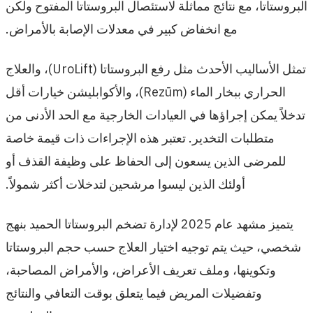
البروستاتا، مع نتائج مماثلة لاستئصال البروستاتا المفتوح ولكن
مع انخفاض كبير في معدلات الإصابة بالأمراض.
تمثل الأساليب الأحدث مثل رفع البروستاتا (UroLift)، والعلاج
الحراري ببخار الماء (Rezūm)، والأكوابليشن خيارات أقل
تدخلاً يمكن إجراؤها في العيادات الخارجية مع الحد الأدنى من
متطلبات التخدير. تعتبر هذه الإجراءات ذات قيمة خاصة
للمرضى الذين يسعون إلى الحفاظ على وظيفة القذف أو
أولئك الذين ليسوا مرشحين لتدخلات أكثر شمولاً.
يتميز مشهد عام 2025 لإدارة تضخم البروستاتا الحميد بنهج
شخصي، حيث يتم توجيه اختيار العلاج حسب حجم البروستاتا
وتكوينها، وملف تعريف الأعراض، والأمراض المصاحبة،
وتفضيلات المريض فيما يتعلق بوقت التعافي والنتائج