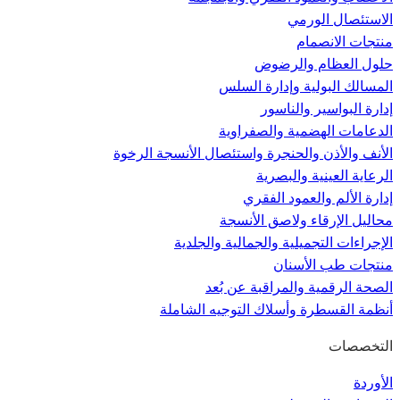
الاستئصال الورمي
منتجات الانصمام
حلول العظام والرضوض
المسالك البولية وإدارة السلس
إدارة البواسير والناسور
الدعامات الهضمية والصفراوية
الأنف والأذن والحنجرة واستئصال الأنسجة الرخوة
الرعاية العينية والبصرية
إدارة الألم والعمود الفقري
محاليل الإرقاء ولاصق الأنسجة
الإجراءات التجميلية والجمالية والجلدية
منتجات طب الأسنان
الصحة الرقمية والمراقبة عن بُعد
أنظمة القسطرة وأسلاك التوجيه الشاملة
التخصصات
الأوردة