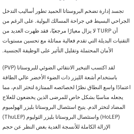
تجسد إدارة تضخم البروستاتا الحميد تطور أساليب التدخل
الجراحي البسيط في جراحة المسالك البولية. على الرغم من
أن TURP لا يزال معيارًا مرجعيًا، فقد ظهرت العديد من
التقنيات البديلة التي تقدم فعالية مماثلة مع تحسين مستويات
الأمان المحتملة وتقليل التأثير على الوظيفة الجنسية.
لقد اكتسب التبخير الانتقائي الضوئي للبروستاتا (PVP)
باستخدام أشعة الليزر ذات الضوء الأخضر عالي الطاقة
اعتمادًا واسع النطاق نظرًا لخصائصه الممتازة لتخثر الدم، مما
يجعله مناسبًا بشكل خاص للمرضى الذين يخضعون للعلاج
المضاد لتخثر الدم. يتيح استئصال البروستاتا بليزر الهولميوم
(HoLEP) واستئصال البروستاتا بليزر الثوليوم (ThuLEP)
الإزالة الكاملة للأنسجة الغدية بغض النظر عن حجم