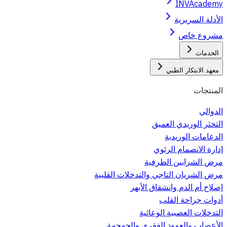
INVAcademy
الأدلة السريرية
مشروع خاص
الخدمات
معهد الابتكار الطبي
المنتجات
الدوالي
التخثر الوريدي العميق
الدعامات الوريدية
إدارة الانصمام الرئوي
مرض الشرايين الطرفية
مرض الشريان التاجي والتدخلات القلبية
إصلاح أم الدم وانشقاق الأبهر
أدوات جراحة القلب
التدخلات العصبية الوعائية
الأعصاب والعمود الفقري والجمجمة