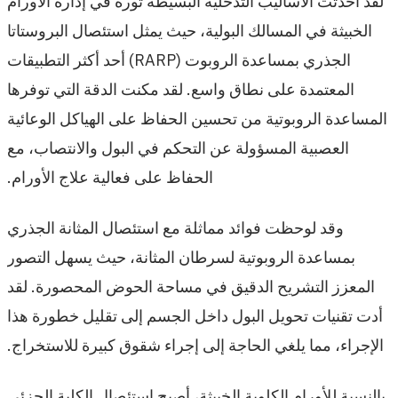
لقد أحدثت الأساليب التدخلية البسيطة ثورة في إدارة الأورام
الخبيثة في المسالك البولية، حيث يمثل استئصال البروستاتا
الجذري بمساعدة الروبوت (RARP) أحد أكثر التطبيقات
المعتمدة على نطاق واسع. لقد مكنت الدقة التي توفرها
المساعدة الروبوتية من تحسين الحفاظ على الهياكل الوعائية
العصبية المسؤولة عن التحكم في البول والانتصاب، مع
الحفاظ على فعالية علاج الأورام.
وقد لوحظت فوائد مماثلة مع استئصال المثانة الجذري
بمساعدة الروبوتية لسرطان المثانة، حيث يسهل التصور
المعزز التشريح الدقيق في مساحة الحوض المحصورة. لقد
أدت تقنيات تحويل البول داخل الجسم إلى تقليل خطورة هذا
الإجراء، مما يلغي الحاجة إلى إجراء شقوق كبيرة للاستخراج.
بالنسبة للأورام الكلوية الخبيثة، أصبح استئصال الكلية الجزئي