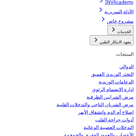
INVAcademy
الأدلة السريرية
مشروع خاص
الخدمات
معهد الابتكار الطبي
المنتجات
الدوالي
التخثر الوريدي العميق
الدعامات الوريدية
إدارة الانصمام الرئوي
مرض الشرايين الطرفية
مرض الشريان التاجي والتدخلات القلبية
إصلاح أم الدم وانشقاق الأبهر
أدوات جراحة القلب
التدخلات العصبية الوعائية
الأعصاب والعمود الفقري والجمجمة