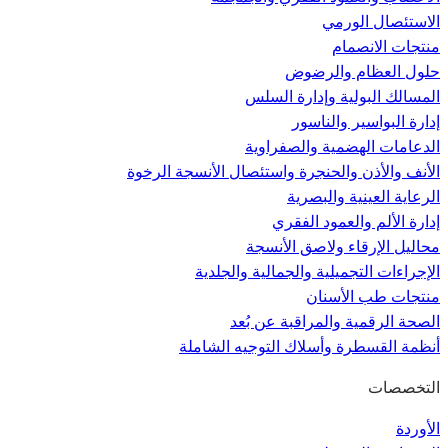
الاستئصال الورمي
منتجات الانصمام
حلول العظام والرضوض
المسالك البولية وإدارة السلس
إدارة البواسير والناسور
الدعامات الهضمية والصفراوية
الأنف والأذن والحنجرة واستئصال الأنسجة الرخوة
الرعاية العينية والبصرية
إدارة الألم والعمود الفقري
محاليل الإرقاء ولاصق الأنسجة
الإجراءات التجميلية والجمالية والجلدية
منتجات طب الأسنان
الصحة الرقمية والمراقبة عن بُعد
أنظمة القسطرة وأسلاك التوجيه الشاملة
التخصصات
الأوردة