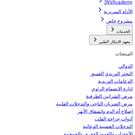
INVAcademy
الأدلة السريرية
مشروع خاص
الخدمات
معهد الابتكار الطبي
المنتجات
الدوالي
التخثر الوريدي العميق
الدعامات الوريدية
إدارة الانصمام الرئوي
مرض الشرايين الطرفية
مرض الشريان التاجي والتدخلات القلبية
إصلاح أم الدم وانشقاق الأبهر
أدوات جراحة القلب
التدخلات العصبية الوعائية
الأعصاب والعمود الفقري والجمجمة