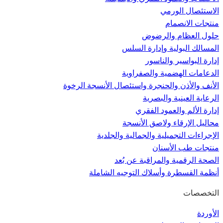
الاستئصال الورمي
منتجات الانصمام
حلول العظام والرضوض
المسالك البولية وإدارة السلس
إدارة البواسير والناسور
الدعامات الهضمية والصفراوية
الأنف والأذن والحنجرة واستئصال الأنسجة الرخوة
الرعاية العينية والبصرية
إدارة الألم والعمود الفقري
محاليل الإرقاء ولاصق الأنسجة
الإجراءات التجميلية والجمالية والجلدية
منتجات طب الأسنان
الصحة الرقمية والمراقبة عن بُعد
أنظمة القسطرة وأسلاك التوجيه الشاملة
التخصصات
الأوردة