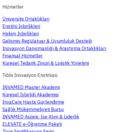
Hizmetler
Üniversite Ortaklıkları
Enstitü İşbirlikleri
Hekim İşbirlikleri
Gelişmiş Regülatuar & Uyumluluk Desteği
İnovasyon Danışmanlığı & Araştırma Ortaklıkları
Finansal Hizmetler
Küresel Tedarik Zinciri & Lojistik Yönetimi
Tıbbi İnovasyon Enstitüsü
INVAMED Master Akademi
Küresel İşbirliği Akademisi
InvaCare Hasta Güçlendirme
Sağlık Mükemmeliyeti Bursu
INVAMED Aspire: İşe Alım & Liderlik
ELEVATE e-Öğrenme Paketi
Zirve Sertifikasyon Serisi