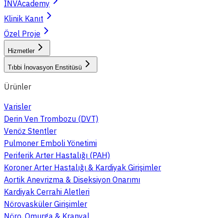
INVAcademy
Klinik Kanıt
Özel Proje
Hizmetler
Tıbbi İnovasyon Enstitüsü
Ürünler
Varisler
Derin Ven Trombozu (DVT)
Venöz Stentler
Pulmoner Emboli Yönetimi
Periferik Arter Hastalığı (PAH)
Koroner Arter Hastalığı & Kardiyak Girişimler
Aortik Anevrizma & Diseksiyon Onarımı
Kardiyak Cerrahi Aletleri
Nörovasküler Girişimler
Nöro, Omurga & Kranyal