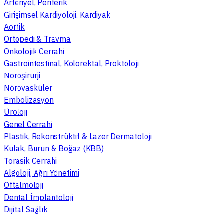
Arteriyel, Periferik
Girişimsel Kardiyoloji, Kardiyak
Aortik
Ortopedi & Travma
Onkolojik Cerrahi
Gastrointestinal, Kolorektal, Proktoloji
Nöroşirurji
Nörovasküler
Embolizasyon
Üroloji
Genel Cerrahi
Plastik, Rekonstrüktif & Lazer Dermatoloji
Kulak, Burun & Boğaz (KBB)
Torasik Cerrahi
Algoloji, Ağrı Yönetimi
Oftalmoloji
Dental İmplantoloji
Dijital Sağlık