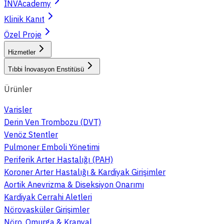
INVAcademy
Klinik Kanıt
Özel Proje
Hizmetler
Tıbbi İnovasyon Enstitüsü
Ürünler
Varisler
Derin Ven Trombozu (DVT)
Venöz Stentler
Pulmoner Emboli Yönetimi
Periferik Arter Hastalığı (PAH)
Koroner Arter Hastalığı & Kardiyak Girişimler
Aortik Anevrizma & Diseksiyon Onarımı
Kardiyak Cerrahi Aletleri
Nörovasküler Girişimler
Nöro, Omurga & Kranyal