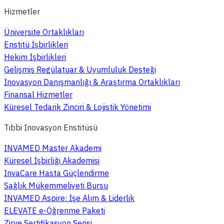
Hizmetler
Üniversite Ortaklıkları
Enstitü İşbirlikleri
Hekim İşbirlikleri
Gelişmiş Regülatuar & Uyumluluk Desteği
İnovasyon Danışmanlığı & Araştırma Ortaklıkları
Finansal Hizmetler
Küresel Tedarik Zinciri & Lojistik Yönetimi
Tıbbi İnovasyon Enstitüsü
INVAMED Master Akademi
Küresel İşbirliği Akademisi
InvaCare Hasta Güçlendirme
Sağlık Mükemmeliyeti Bursu
INVAMED Aspire: İşe Alım & Liderlik
ELEVATE e-Öğrenme Paketi
Zirve Sertifikasyon Serisi