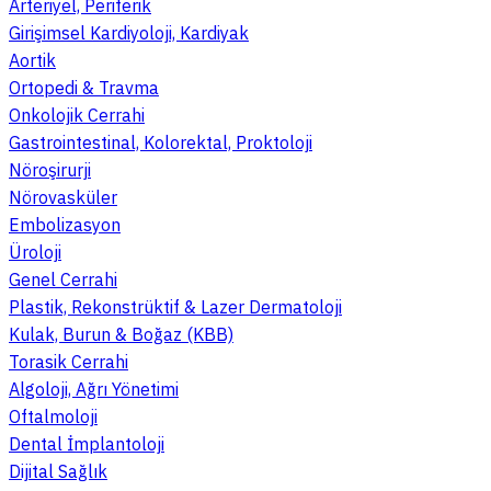
Arteriyel, Periferik
Girişimsel Kardiyoloji, Kardiyak
Aortik
Ortopedi & Travma
Onkolojik Cerrahi
Gastrointestinal, Kolorektal, Proktoloji
Nöroşirurji
Nörovasküler
Embolizasyon
Üroloji
Genel Cerrahi
Plastik, Rekonstrüktif & Lazer Dermatoloji
Kulak, Burun & Boğaz (KBB)
Torasik Cerrahi
Algoloji, Ağrı Yönetimi
Oftalmoloji
Dental İmplantoloji
Dijital Sağlık