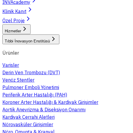
INVAcademy
Klinik Kanıt
Özel Proje
Hizmetler
Tıbbi İnovasyon Enstitüsü
Ürünler
Varisler
Derin Ven Trombozu (DVT)
Venöz Stentler
Pulmoner Emboli Yönetimi
Periferik Arter Hastalığı (PAH)
Koroner Arter Hastalığı & Kardiyak Girişimler
Aortik Anevrizma & Diseksiyon Onarımı
Kardiyak Cerrahi Aletleri
Nörovasküler Girişimler
Nöro, Omurga & Kranyal