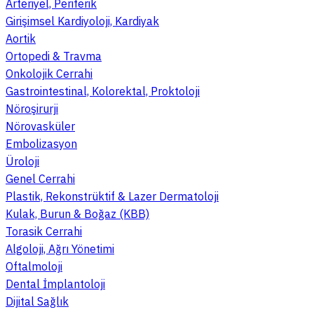
Arteriyel, Periferik
Girişimsel Kardiyoloji, Kardiyak
Aortik
Ortopedi & Travma
Onkolojik Cerrahi
Gastrointestinal, Kolorektal, Proktoloji
Nöroşirurji
Nörovasküler
Embolizasyon
Üroloji
Genel Cerrahi
Plastik, Rekonstrüktif & Lazer Dermatoloji
Kulak, Burun & Boğaz (KBB)
Torasik Cerrahi
Algoloji, Ağrı Yönetimi
Oftalmoloji
Dental İmplantoloji
Dijital Sağlık