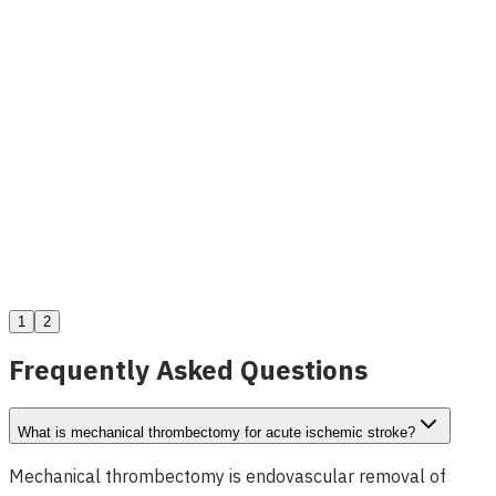
MicroDELIVERY Embolizasyon Kateteri
Detayları Gör
1
2
Frequently Asked Questions
What is mechanical thrombectomy for acute ischemic stroke?
Mechanical thrombectomy is endovascular removal of