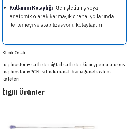
Kullanım Kolaylığı
: Genişletilmiş veya
anatomik olarak karmaşık drenaj yollarında
ilerlemeyi ve stabilizasyonu kolaylaştırır.
Klinik Odak
nephrostomy catheter
pigtail catheter kidney
percutaneous
nephrostomy
PCN catheter
renal drainage
nefrostomi
kateteri
İlgili Ürünler