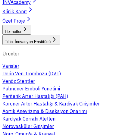
INVAcademy
Klinik Kanıt
Özel Proje
Hizmetler
Tıbbi İnovasyon Enstitüsü
Ürünler
Varisler
Derin Ven Trombozu (DVT)
Venöz Stentler
Pulmoner Emboli Yönetimi
Periferik Arter Hastalığı (PAH)
Koroner Arter Hastalığı & Kardiyak Girişimler
Aortik Anevrizma & Diseksiyon Onarımı
Kardiyak Cerrahi Aletleri
Nörovasküler Girişimler
Nöro, Omurga & Kranyal