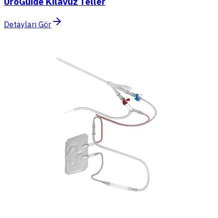
UroGuide Kılavuz Teller
Detayları Gör