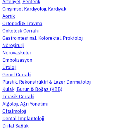
Arteriyel, Periferik
Girişimsel Kardiyoloji, Kardiyak
Aortik
Ortopedi & Travma
Onkolojik Cerrahi
Gastrointestinal, Kolorektal, Proktoloji
Nöroşirurji
Nörovasküler
Embolizasyon
Üroloji
Genel Cerrahi
Plastik, Rekonstrüktif & Lazer Dermatoloji
Kulak, Burun & Boğaz (KBB)
Torasik Cerrahi
Algoloji, Ağrı Yönetimi
Oftalmoloji
Dental İmplantoloji
Dijital Sağlık