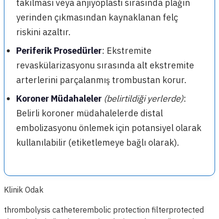
takılması veya anjiyoplasti sırasında plağın
yerinden çıkmasından kaynaklanan felç
riskini azaltır.
Periferik Prosedürler
: Ekstremite
revaskülarizasyonu sırasında alt ekstremite
arterlerini parçalanmış trombustan korur.
Koroner Müdahaleler
(belirtildiği yerlerde)
:
Belirli koroner müdahalelerde distal
embolizasyonu önlemek için potansiyel olarak
kullanılabilir (etiketlemeye bağlı olarak).
Klinik Odak
thrombolysis catheter
embolic protection filter
protected