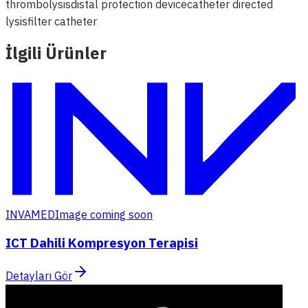
thrombolysis
distal protection device
catheter directed
lysis
filter catheter
İlgili Ürünler
INVAMED
Image coming soon
ICT Dahili Kompresyon Terapisi
Detayları Gör