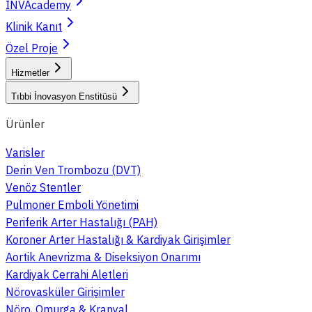
INVAcademy
Klinik Kanıt
Özel Proje
Hizmetler
Tıbbi İnovasyon Enstitüsü
Ürünler
Varisler
Derin Ven Trombozu (DVT)
Venöz Stentler
Pulmoner Emboli Yönetimi
Periferik Arter Hastalığı (PAH)
Koroner Arter Hastalığı & Kardiyak Girişimler
Aortik Anevrizma & Diseksiyon Onarımı
Kardiyak Cerrahi Aletleri
Nörovasküler Girişimler
Nöro, Omurga & Kranyal