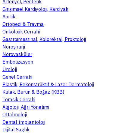
Arteriyel, Periferik
Girişimsel Kardiyoloji, Kardiyak
Aortik
Ortopedi & Travma
Onkolojik Cerrahi
Gastrointestinal, Kolorektal, Proktoloji
Nöroşirurji
Nörovasküler
Embolizasyon
Üroloji
Genel Cerrahi
Plastik, Rekonstrüktif & Lazer Dermatoloji
Kulak, Burun & Boğaz (KBB)
Torasik Cerrahi
Algoloji, Ağrı Yönetimi
Oftalmoloji
Dental İmplantoloji
Dijital Sağlık