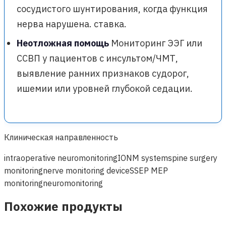
сосудистого шунтирования, когда функция
нерва нарушена. ставка.
Неотложная помощь
Мониторинг ЭЭГ или
ССВП у пациентов с инсультом/ЧМТ,
выявление ранних признаков судорог,
ишемии или уровней глубокой седации.
Клиническая направленность
intraoperative neuromonitoring
IONM system
spine surgery
monitoring
nerve monitoring device
SSEP MEP
monitoring
neuromonitoring
Похожие продукты