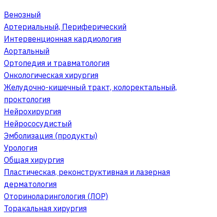
Венозный
Артериальный, Периферический
Интервенционная кардиология
Аортальный
Ортопедия и травматология
Онкологическая хирургия
Желудочно-кишечный тракт, колоректальный,
проктология
Нейрохирургия
Нейрососудистый
Эмболизация (продукты)
Урология
Общая хирургия
Пластическая, реконструктивная и лазерная
дерматология
Оториноларингология (ЛОР)
Торакальная хирургия