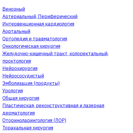
Венозный
Артериальный, Периферический
Интервенционная кардиология
Аортальный
Ортопедия и травматология
Онкологическая хирургия
Желудочно-кишечный тракт, колоректальный,
проктология
Нейрохирургия
Нейрососудистый
Эмболизация (продукты)
Урология
Общая хирургия
Пластическая, реконструктивная и лазерная
дерматология
Оториноларингология (ЛОР)
Торакальная хирургия