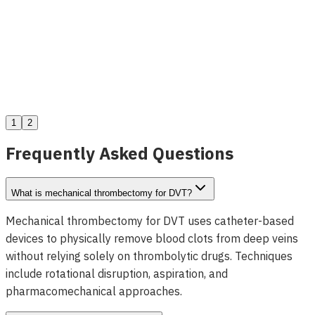
Atlas Stent Venoso
Ver detalhes
1
2
Frequently Asked Questions
What is mechanical thrombectomy for DVT?
Mechanical thrombectomy for DVT uses catheter-based
devices to physically remove blood clots from deep veins
without relying solely on thrombolytic drugs. Techniques
include rotational disruption, aspiration, and
pharmacomechanical approaches.