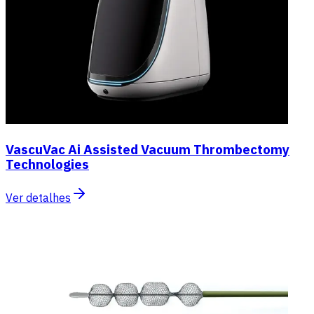
VascuVac Ai Assisted Vacuum Thrombectomy
Technologies
Ver detalhes