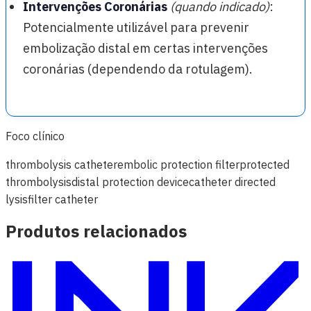
Intervenções Coronárias
(quando indicado)
:
Potencialmente utilizável para prevenir
embolização distal em certas intervenções
coronárias (dependendo da rotulagem).
Foco clínico
thrombolysis catheter
embolic protection filter
protected
thrombolysis
distal protection device
catheter directed
lysis
filter catheter
Produtos relacionados