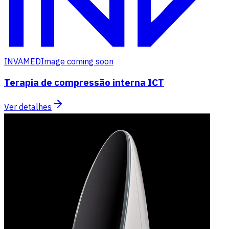
INVAMED
Image coming soon
Terapia de compressão interna ICT
Ver detalhes