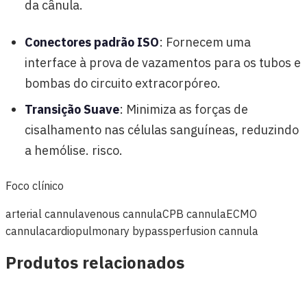
da cânula.
Conectores padrão ISO
: Fornecem uma
interface à prova de vazamentos para os tubos e
bombas do circuito extracorpóreo.
Transição Suave
: Minimiza as forças de
cisalhamento nas células sanguíneas, reduzindo
a hemólise. risco.
Foco clínico
arterial cannula
venous cannula
CPB cannula
ECMO
cannula
cardiopulmonary bypass
perfusion cannula
Produtos relacionados