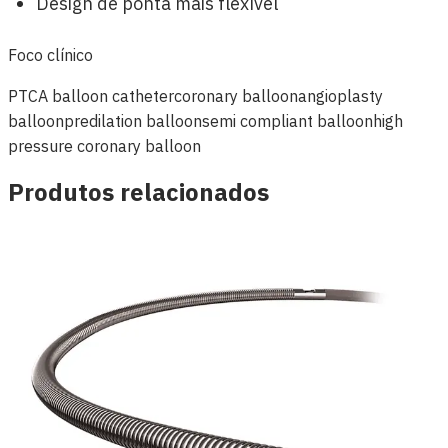
Design de ponta mais flexível
Foco clínico
PTCA balloon catheter
coronary balloon
angioplasty
balloon
predilation balloon
semi compliant balloon
high
pressure coronary balloon
Produtos relacionados