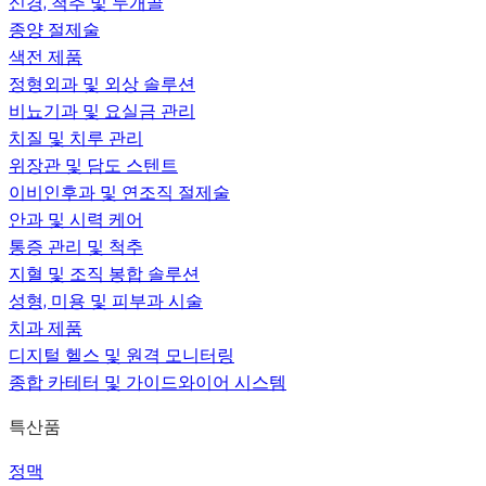
신경, 척추 및 두개골
종양 절제술
색전 제품
정형외과 및 외상 솔루션
비뇨기과 및 요실금 관리
치질 및 치루 관리
위장관 및 담도 스텐트
이비인후과 및 연조직 절제술
안과 및 시력 케어
통증 관리 및 척추
지혈 및 조직 봉합 솔루션
성형, 미용 및 피부과 시술
치과 제품
디지털 헬스 및 원격 모니터링
종합 카테터 및 가이드와이어 시스템
특산품
정맥