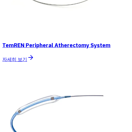
TemREN Peripheral Atherectomy System
자세히 보기