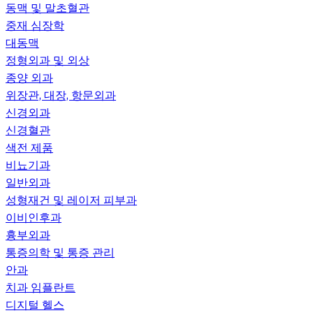
동맥 및 말초혈관
중재 심장학
대동맥
정형외과 및 외상
종양 외과
위장관, 대장, 항문외과
신경외과
신경혈관
색전 제품
비뇨기과
일반외과
성형재건 및 레이저 피부과
이비인후과
흉부외과
통증의학 및 통증 관리
안과
치과 임플란트
디지털 헬스