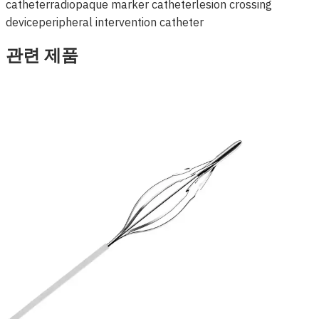
catheter
radiopaque marker catheter
lesion crossing
device
peripheral intervention catheter
관련 제품