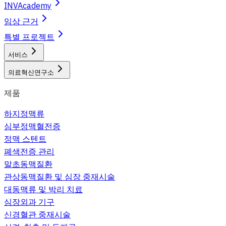
INVAcademy
임상 근거
특별 프로젝트
서비스
의료혁신연구소
제품
하지정맥류
심부정맥혈전증
정맥 스텐트
폐색전증 관리
말초동맥질환
관상동맥질환 및 심장 중재시술
대동맥류 및 박리 치료
심장외과 기구
신경혈관 중재시술