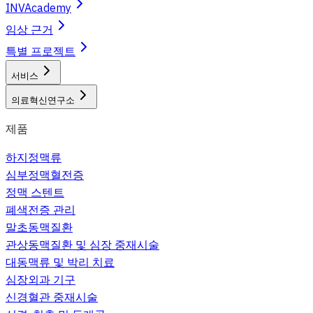
INVAcademy
임상 근거
특별 프로젝트
서비스
의료혁신연구소
제품
하지정맥류
심부정맥혈전증
정맥 스텐트
폐색전증 관리
말초동맥질환
관상동맥질환 및 심장 중재시술
대동맥류 및 박리 치료
심장외과 기구
신경혈관 중재시술