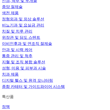
신경, 척추 및 두개골
종양 절제술
색전 제품
정형외과 및 외상 솔루션
비뇨기과 및 요실금 관리
치질 및 치루 관리
위장관 및 담도 스텐트
이비인후과 및 연조직 절제술
안과 및 시력 케어
통증 관리 및 척추
지혈 및 조직 봉합 솔루션
성형, 미용 및 피부과 시술
치과 제품
디지털 헬스 및 원격 모니터링
종합 카테터 및 가이드와이어 시스템
특산품
정맥