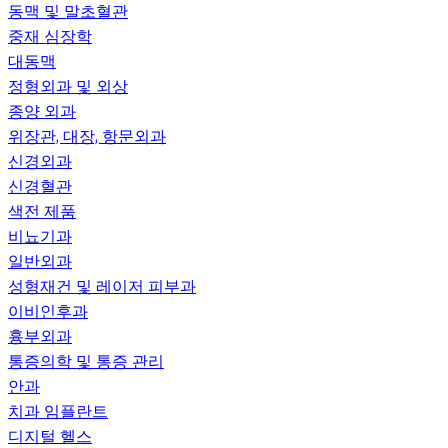
동맥 및 말초혈관
중재 심장학
대동맥
정형외과 및 외상
종양 외과
위장관, 대장, 항문외과
신경외과
신경혈관
색전 제품
비뇨기과
일반외과
성형재건 및 레이저 피부과
이비인후과
흉부외과
통증의학 및 통증 관리
안과
치과 임플란트
디지털 헬스