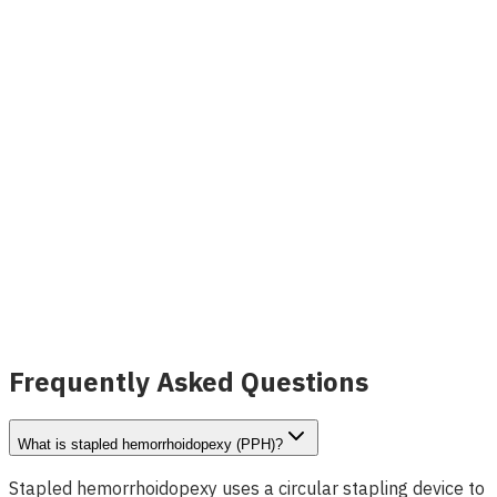
자세히 보기
INVAMED
Image coming soon
대장항문학 광섬유 레이저 프로브
자세히 보기
Frequently Asked Questions
What is stapled hemorrhoidopexy (PPH)?
Stapled hemorrhoidopexy uses a circular stapling device to