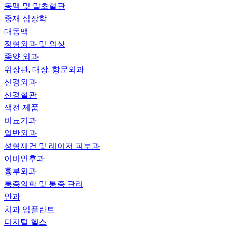
동맥 및 말초혈관
중재 심장학
대동맥
정형외과 및 외상
종양 외과
위장관, 대장, 항문외과
신경외과
신경혈관
색전 제품
비뇨기과
일반외과
성형재건 및 레이저 피부과
이비인후과
흉부외과
통증의학 및 통증 관리
안과
치과 임플란트
디지털 헬스