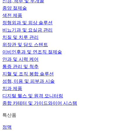
신경, 척추 및 두개골
종양 절제술
색전 제품
정형외과 및 외상 솔루션
비뇨기과 및 요실금 관리
치질 및 치루 관리
위장관 및 담도 스텐트
이비인후과 및 연조직 절제술
안과 및 시력 케어
통증 관리 및 척추
지혈 및 조직 봉합 솔루션
성형, 미용 및 피부과 시술
치과 제품
디지털 헬스 및 원격 모니터링
종합 카테터 및 가이드와이어 시스템
특산품
정맥