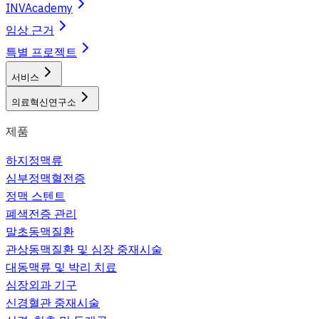
INVAcademy
임상 근거
특별 프로젝트
서비스
의료혁신연구소
제품
하지정맥류
심부정맥혈전증
정맥 스텐트
폐색전증 관리
말초동맥질환
관상동맥질환 및 심장 중재시술
대동맥류 및 박리 치료
심장외과 기구
신경혈관 중재시술