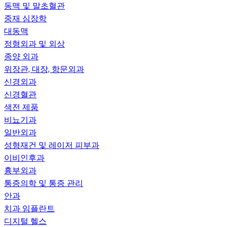
동맥 및 말초혈관
중재 심장학
대동맥
정형외과 및 외상
종양 외과
위장관, 대장, 항문외과
신경외과
신경혈관
색전 제품
비뇨기과
일반외과
성형재건 및 레이저 피부과
이비인후과
흉부외과
통증의학 및 통증 관리
안과
치과 임플란트
디지털 헬스