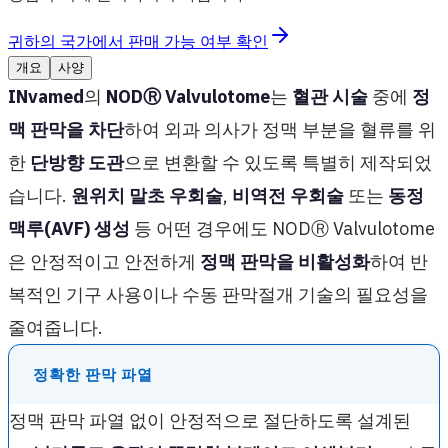
귀하의 국가에서 판매 가능 여부 확인
개요
사양
INvamed
의
NOD
Ⓡ
Valvulotome
는
혈관 시술
중에
정
맥 판막을 차단
하여 외과 의사가 정맥 부분을 혈류를 위
한
단방향 도관
으로 변환할 수 있도록 특별히 제작되었
습니다.
원위치 말초 우회술
,
비역전 우회술
또는
동정
맥루(AVF) 생성
등 어떤 경우에도 NODⓇ Valvulotome
은 안정적이고 안전하게
정맥 판막을 비활성화
하여 반
복적인 기구 사용이나 수동 판막절개 기술의 필요성을
줄여줍니다.
정확한 판막 파열
정맥 판막 파열 없이 안정적으로 절단하도록 설계된