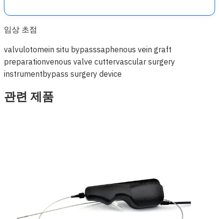
임상 초점
valvulotome
in situ bypass
saphenous vein graft
preparation
venous valve cutter
vascular surgery
instrument
bypass surgery device
관련 제품