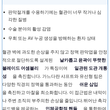
판막절개를 수용하기에는 혈관이 너무 작거나 심
각한 질병
수술 분야의 활성 감염
우회 또는 AV 누공 생성을 방해하는 환자 상태
혈관 벽에 과도한 손상을 주지 않고 정맥 판막엽을 안정
적으로 절단하도록 설계된
날카롭고 윤곽이 뚜렷한
블레이드 어셈블리
가 특징이며
일관된 도관 개통
성
을 촉진합니다. 가느다란 샤프트와 유선형 팁은
다양한 직경의 정맥을 통과하는 동안
쉬운 삽입
을 촉진하고 마찰을 최소화합니다. 이 접근법은 내막이
나 주변 조직의 부주의한 손상을 줄입니다.뛰어난 촉각
피드백을 제공하는
인체공학적 핸들
을 통합하여