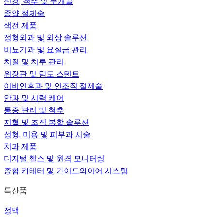
신경, 척추 및 두개골
종양 절제술
색전 제품
정형외과 및 외상 솔루션
비뇨기과 및 요실금 관리
치질 및 치루 관리
위장관 및 담도 스텐트
이비인후과 및 연조직 절제술
안과 및 시력 케어
통증 관리 및 척추
지혈 및 조직 봉합 솔루션
성형, 미용 및 피부과 시술
치과 제품
디지털 헬스 및 원격 모니터링
종합 카테터 및 가이드와이어 시스템
특산품
정맥