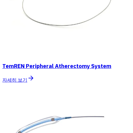
TemREN Peripheral Atherectomy System
자세히 보기