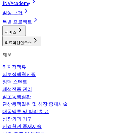
INVAcademy
임상 근거
특별 프로젝트
서비스
의료혁신연구소
제품
하지정맥류
심부정맥혈전증
정맥 스텐트
폐색전증 관리
말초동맥질환
관상동맥질환 및 심장 중재시술
대동맥류 및 박리 치료
심장외과 기구
신경혈관 중재시술