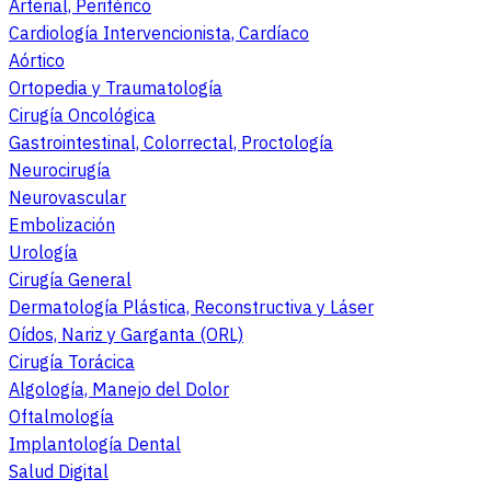
Arterial, Periférico
Cardiología Intervencionista, Cardíaco
Aórtico
Ortopedia y Traumatología
Cirugía Oncológica
Gastrointestinal, Colorrectal, Proctología
Neurocirugía
Neurovascular
Embolización
Urología
Cirugía General
Dermatología Plástica, Reconstructiva y Láser
Oídos, Nariz y Garganta (ORL)
Cirugía Torácica
Algología, Manejo del Dolor
Oftalmología
Implantología Dental
Salud Digital