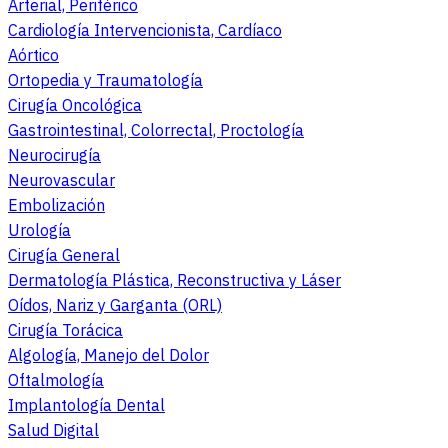
Arterial, Periférico
Cardiología Intervencionista, Cardíaco
Aórtico
Ortopedia y Traumatología
Cirugía Oncológica
Gastrointestinal, Colorrectal, Proctología
Neurocirugía
Neurovascular
Embolización
Urología
Cirugía General
Dermatología Plástica, Reconstructiva y Láser
Oídos, Nariz y Garganta (ORL)
Cirugía Torácica
Algología, Manejo del Dolor
Oftalmología
Implantología Dental
Salud Digital