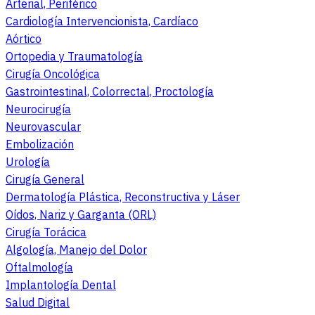
Arterial, Periférico
Cardiología Intervencionista, Cardíaco
Aórtico
Ortopedia y Traumatología
Cirugía Oncológica
Gastrointestinal, Colorrectal, Proctología
Neurocirugía
Neurovascular
Embolización
Urología
Cirugía General
Dermatología Plástica, Reconstructiva y Láser
Oídos, Nariz y Garganta (ORL)
Cirugía Torácica
Algología, Manejo del Dolor
Oftalmología
Implantología Dental
Salud Digital