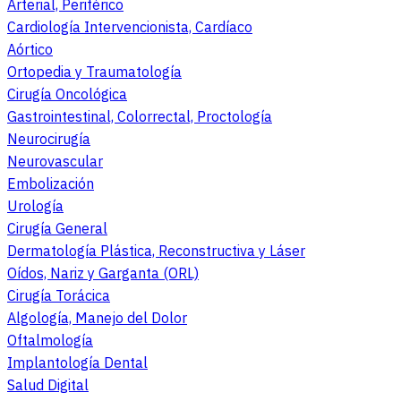
Arterial, Periférico
Cardiología Intervencionista, Cardíaco
Aórtico
Ortopedia y Traumatología
Cirugía Oncológica
Gastrointestinal, Colorrectal, Proctología
Neurocirugía
Neurovascular
Embolización
Urología
Cirugía General
Dermatología Plástica, Reconstructiva y Láser
Oídos, Nariz y Garganta (ORL)
Cirugía Torácica
Algología, Manejo del Dolor
Oftalmología
Implantología Dental
Salud Digital