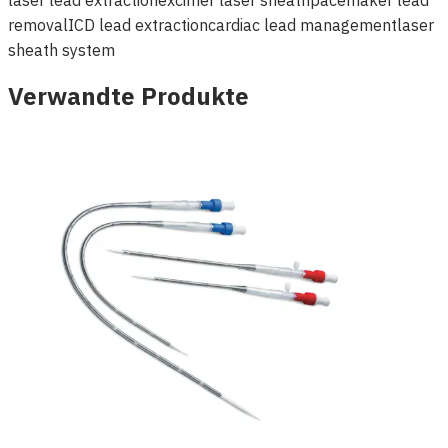
removal
ICD lead extraction
cardiac lead management
laser
sheath system
Verwandte Produkte