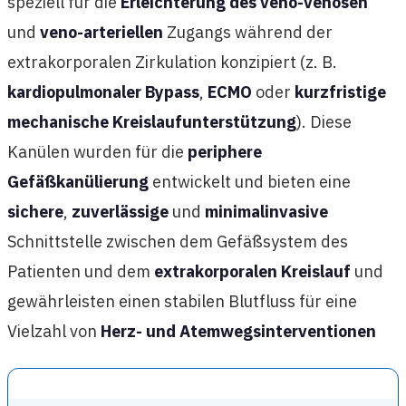
speziell für die
Erleichterung des veno-venösen
und
veno-arteriellen
Zugangs während der
extrakorporalen Zirkulation konzipiert (z. B.
kardiopulmonaler Bypass
,
ECMO
oder
kurzfristige
mechanische Kreislaufunterstützung
). Diese
Kanülen wurden für die
periphere
Gefäßkanülierung
entwickelt und bieten eine
sichere
,
zuverlässige
und
minimalinvasive
Schnittstelle zwischen dem Gefäßsystem des
Patienten und dem
extrakorporalen Kreislauf
und
gewährleisten einen stabilen Blutfluss für eine
Vielzahl von
Herz- und Atemwegsinterventionen