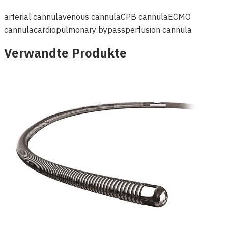
arterial cannula
venous cannula
CPB cannula
ECMO
cannula
cardiopulmonary bypass
perfusion cannula
Verwandte Produkte