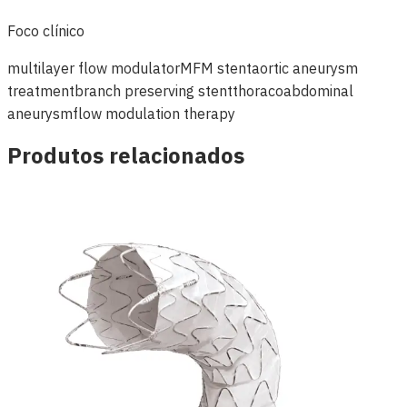
Foco clínico
multilayer flow modulator
MFM stent
aortic aneurysm
treatment
branch preserving stent
thoracoabdominal
aneurysm
flow modulation therapy
Produtos relacionados