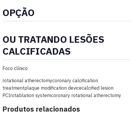
OPÇÃO
OU TRATANDO LESÕES
CALCIFICADAS
Foco clínico
rotational atherectomy
coronary calcification
treatment
plaque modification device
calcified lesion
PCI
rotablation system
coronary rotational atherectomy
Produtos relacionados