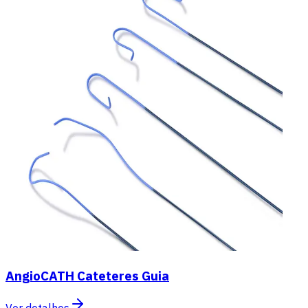
AngioCATH Cateteres Guia