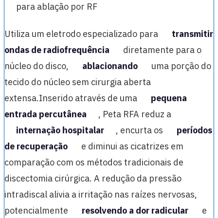
para ablação por RF
Utiliza um eletrodo especializado para
transmitir
ondas de radiofrequência
diretamente para o
núcleo do disco,
ablacionando
uma porção do
tecido do núcleo sem cirurgia aberta
extensa.Inserido através de uma
pequena
entrada percutânea
, Peta RFA reduz a
internação hospitalar
, encurta os
períodos
de recuperação
e diminui as cicatrizes em
comparação com os métodos tradicionais de
discectomia cirúrgica. A redução da pressão
intradiscal alivia a irritação nas raízes nervosas,
potencialmente
resolvendo a dor radicular
e