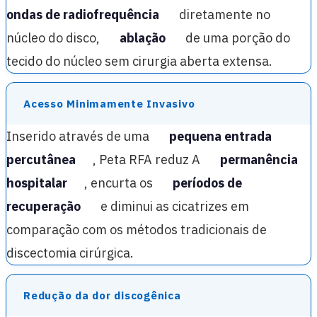
ondas de radiofrequência
diretamente no
núcleo do disco,
ablação
de uma porção do
tecido do núcleo sem cirurgia aberta extensa.
Acesso Minimamente Invasivo
Inserido através de uma
pequena entrada
percutânea
, Peta RFA reduz A
permanência
hospitalar
, encurta os
períodos de
recuperação
e diminui as cicatrizes em
comparação com os métodos tradicionais de
discectomia cirúrgica.
Redução da dor discogênica