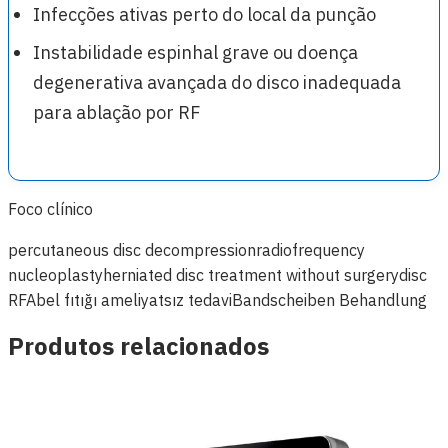
Infecções ativas perto do local da punção
Instabilidade espinhal grave ou doença
degenerativa avançada do disco inadequada
para ablação por RF
Foco clínico
percutaneous disc decompression
radiofrequency
nucleoplasty
herniated disc treatment without surgery
disc
RFA
bel fıtığı ameliyatsız tedavi
Bandscheiben Behandlung
Produtos relacionados