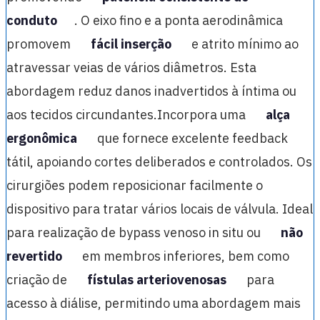
conduto
. O eixo fino e a ponta aerodinâmica
promovem
fácil inserção
e atrito mínimo ao
atravessar veias de vários diâmetros. Esta
abordagem reduz danos inadvertidos à íntima ou
aos tecidos circundantes.Incorpora uma
alça
ergonômica
que fornece excelente feedback
tátil, apoiando cortes deliberados e controlados. Os
cirurgiões podem reposicionar facilmente o
dispositivo para tratar vários locais de válvula. Ideal
para realização de bypass venoso in situ ou
não
revertido
em membros inferiores, bem como
criação de
fístulas arteriovenosas
para
acesso à diálise, permitindo uma abordagem mais