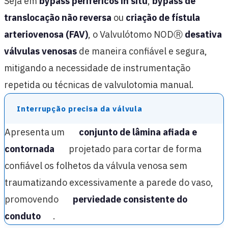
Seja em
bypass periféricos in situ
,
bypass de
translocação não reversa
ou
criação de fístula
arteriovenosa (FAV)
, o Valvulótomo NODⓇ
desativa
válvulas venosas
de maneira confiável e segura,
mitigando a necessidade de instrumentação
repetida ou técnicas de valvulotomia manual.
Interrupção precisa da válvula
Apresenta um
conjunto de lâmina afiada e
contornada
projetado para cortar de forma
confiável os folhetos da válvula venosa sem
traumatizando excessivamente a parede do vaso,
promovendo
perviedade consistente do
conduto
.