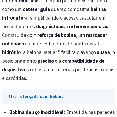
cateter
multiuso
projetado para funcionar tanto
como um
cateter guia
quanto como uma
bainha
introdutora
, simplificando o acesso vascular em
procedimentos
diagnósticos
e
intervencionistas
.
Construída com
reforço de bobina
, um
marcador
radiopaco
e um revestimento de ponta distal
hidrófilo
, a bainha Jaguar® facilita o avanço
suave
, o
posicionamento
preciso
e a
compatibilidade de
dispositivos
robusta nas artérias periféricas, renais
e carótidas.
Eixo reforçado com bobina
Bobina de aço inoxidável
: Embutida nas paredes