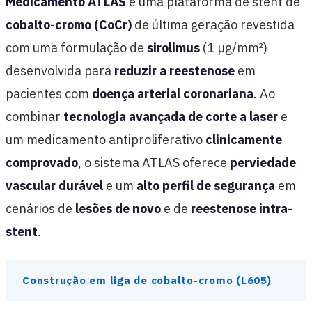
Medicamento ATLAS
é uma plataforma de stent de
cobalto-cromo (CoCr)
de última geração revestida
com uma formulação de
sirolimus
(1 µg/mm²)
desenvolvida para
reduzir a reestenose
em
pacientes com
doença arterial coronariana
. Ao
combinar
tecnologia avançada de corte a laser
e
um medicamento antiproliferativo
clinicamente
comprovado
, o sistema ATLAS oferece
perviedade
vascular durável
e um
alto perfil de segurança
em
cenários de
lesões de novo
e de
reestenose intra-
stent
.
Construção em liga de cobalto-cromo (L605)