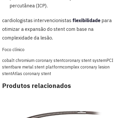
percutânea (ICP).
cardiologistas intervencionistas
flexibilidade
para
otimizar a expansão do stent com base na
complexidade da lesão.
Foco clínico
cobalt chromium coronary stent
coronary stent system
PCI
stent
bare metal stent platform
complex coronary lesion
stent
Atlas coronary stent
Produtos relacionados