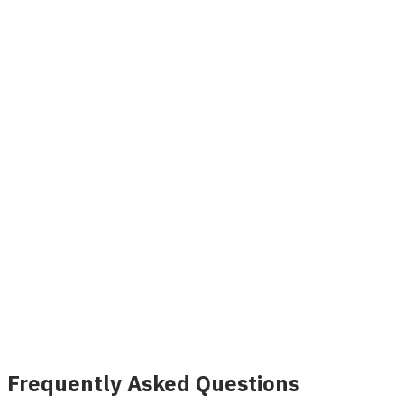
DuoTEN Agente de Embolização for Hemorrhoid
Treatment
Ver detalhes
INVAMED
Image coming soon
Sonda de laser de fibra óptica de
coloproctologia
Ver detalhes
Frequently Asked Questions