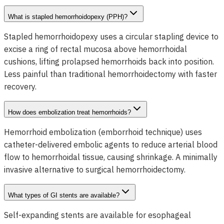
What is stapled hemorrhoidopexy (PPH)?
Stapled hemorrhoidopexy uses a circular stapling device to
excise a ring of rectal mucosa above hemorrhoidal
cushions, lifting prolapsed hemorrhoids back into position.
Less painful than traditional hemorrhoidectomy with faster
recovery.
How does embolization treat hemorrhoids?
Hemorrhoid embolization (emborrhoid technique) uses
catheter-delivered embolic agents to reduce arterial blood
flow to hemorrhoidal tissue, causing shrinkage. A minimally
invasive alternative to surgical hemorrhoidectomy.
What types of GI stents are available?
Self-expanding stents are available for esophageal