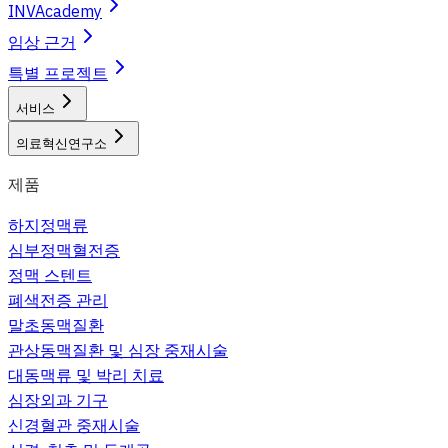
INVAcademy
임상 근거
특별 프로젝트
서비스
의료혁신연구소
제품
하지정맥류
심부정맥혈전증
정맥 스텐트
폐색전증 관리
말초동맥질환
관상동맥질환 및 심장 중재시술
대동맥류 및 박리 치료
심장외과 기구
신경혈관 중재시술