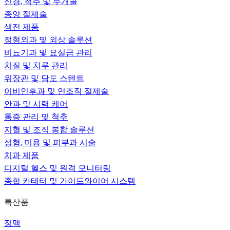
신경, 척추 및 두개골
종양 절제술
색전 제품
정형외과 및 외상 솔루션
비뇨기과 및 요실금 관리
치질 및 치루 관리
위장관 및 담도 스텐트
이비인후과 및 연조직 절제술
안과 및 시력 케어
통증 관리 및 척추
지혈 및 조직 봉합 솔루션
성형, 미용 및 피부과 시술
치과 제품
디지털 헬스 및 원격 모니터링
종합 카테터 및 가이드와이어 시스템
특산품
정맥