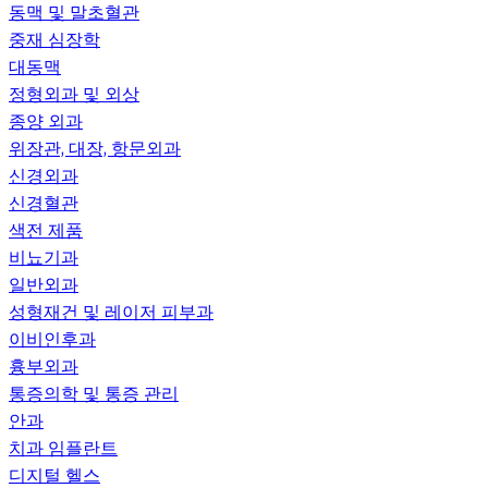
동맥 및 말초혈관
중재 심장학
대동맥
정형외과 및 외상
종양 외과
위장관, 대장, 항문외과
신경외과
신경혈관
색전 제품
비뇨기과
일반외과
성형재건 및 레이저 피부과
이비인후과
흉부외과
통증의학 및 통증 관리
안과
치과 임플란트
디지털 헬스