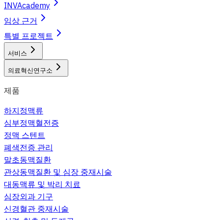
INVAcademy
임상 근거
특별 프로젝트
서비스
의료혁신연구소
제품
하지정맥류
심부정맥혈전증
정맥 스텐트
폐색전증 관리
말초동맥질환
관상동맥질환 및 심장 중재시술
대동맥류 및 박리 치료
심장외과 기구
신경혈관 중재시술