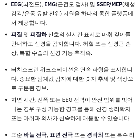
EEG
(뇌전도),
EMG
(근전도 검사) 및
SSEP/MEP
(체성
감각/운동 유발 전위) 지원을 하나의 통합 플랫폼에
서 제공합니다.
피질
및
피질하
신호의 실시간 표시로 마취 깊이를
안내하고 신경을 감지합니다. 허혈 또는 신경근 손
상, 복합 수술의 신경 기능 추적즉.
터치스크린 워크스테이션은 연속 파형을 표시합니
다. 중요한 임계값 감지에 대한 숫자 추세 및 색상으
로 구분된 경보.
지연 시간, 진폭 또는 EEG 전력이 안전 범위를 벗어
나는 경우 구성 가능한 경고를 통해 신경 생리학자
또는 마취과 의사가 신속하게 대응할 수 있습니다.
표준
바늘 전극
,
표면 전극
또는
경막외
또는 특수 리