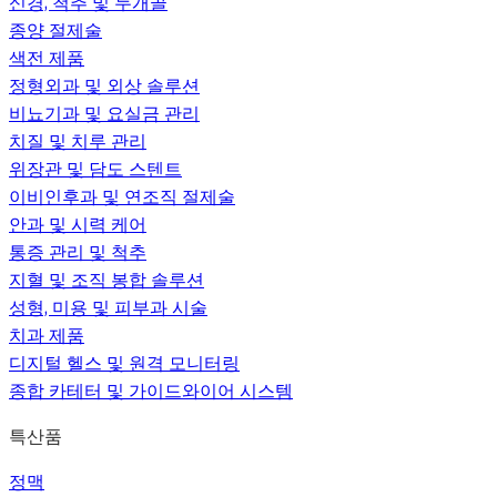
신경, 척추 및 두개골
종양 절제술
색전 제품
정형외과 및 외상 솔루션
비뇨기과 및 요실금 관리
치질 및 치루 관리
위장관 및 담도 스텐트
이비인후과 및 연조직 절제술
안과 및 시력 케어
통증 관리 및 척추
지혈 및 조직 봉합 솔루션
성형, 미용 및 피부과 시술
치과 제품
디지털 헬스 및 원격 모니터링
종합 카테터 및 가이드와이어 시스템
특산품
정맥