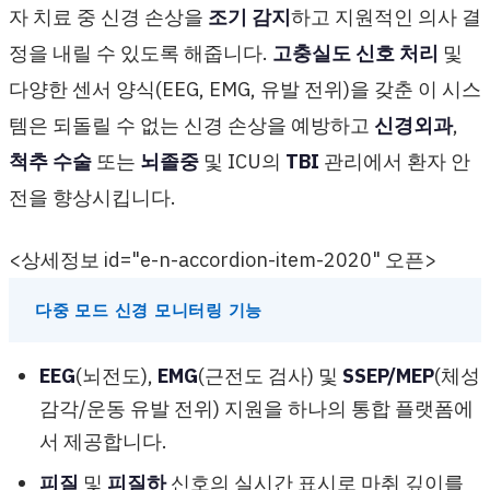
자 치료 중 신경 손상을
조기 감지
하고 지원적인 의사 결
정을 내릴 수 있도록 해줍니다.
고충실도 신호 처리
및
다양한 센서 양식(EEG, EMG, 유발 전위)을 갖춘 이 시스
템은 되돌릴 수 없는 신경 손상을 예방하고
신경외과
,
척추 수술
또는
뇌졸중
및 ICU의
TBI
관리에서 환자 안
전을 향상시킵니다.
<상세정보 id="e-n-accordion-item-2020" 오픈>
다중 모드 신경 모니터링 기능
EEG
(뇌전도),
EMG
(근전도 검사) 및
SSEP/MEP
(체성
감각/운동 유발 전위) 지원을 하나의 통합 플랫폼에
서 제공합니다.
피질
및
피질하
신호의 실시간 표시로 마취 깊이를