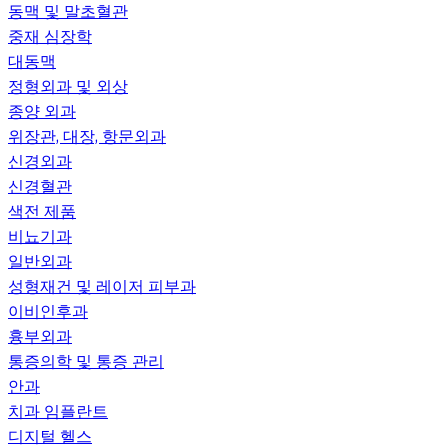
동맥 및 말초혈관
중재 심장학
대동맥
정형외과 및 외상
종양 외과
위장관, 대장, 항문외과
신경외과
신경혈관
색전 제품
비뇨기과
일반외과
성형재건 및 레이저 피부과
이비인후과
흉부외과
통증의학 및 통증 관리
안과
치과 임플란트
디지털 헬스