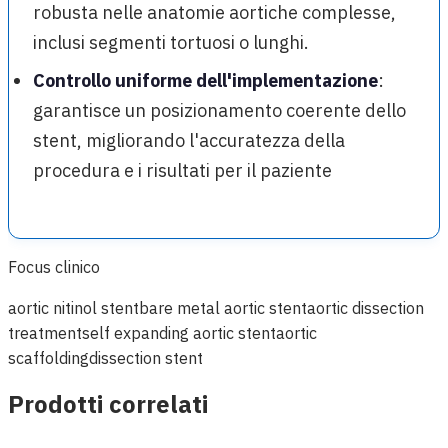
robusta nelle anatomie aortiche complesse,
inclusi segmenti tortuosi o lunghi.
Controllo uniforme dell'implementazione
:
garantisce un posizionamento coerente dello
stent, migliorando l'accuratezza della
procedura e i risultati per il paziente
Focus clinico
aortic nitinol stent
bare metal aortic stent
aortic dissection
treatment
self expanding aortic stent
aortic
scaffolding
dissection stent
Prodotti correlati