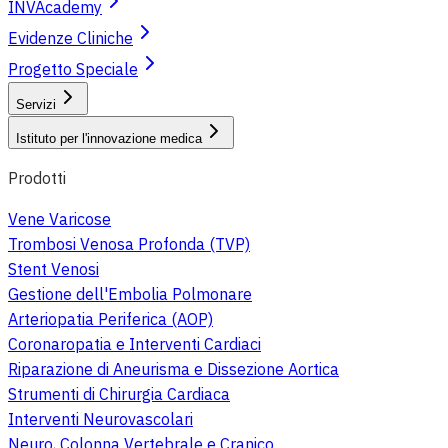
INVAcademy
Evidenze Cliniche
Progetto Speciale
Servizi
Istituto per l'innovazione medica
Prodotti
Vene Varicose
Trombosi Venosa Profonda (TVP)
Stent Venosi
Gestione dell'Embolia Polmonare
Arteriopatia Periferica (AOP)
Coronaropatia e Interventi Cardiaci
Riparazione di Aneurisma e Dissezione Aortica
Strumenti di Chirurgia Cardiaca
Interventi Neurovascolari
Neuro, Colonna Vertebrale e Cranico