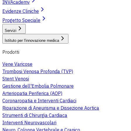
INVAcademy
Evidenze Cliniche
Progetto Speciale
Servizi
Istituto per l'innovazione medica
Prodotti
Vene Varicose
Trombosi Venosa Profonda (TVP)
Stent Venosi
Gestione dell'Embolia Polmonare
Arteriopatia Periferica (AOP)
Coronaropatia e Interventi Cardiaci
Riparazione di Aneurisma e Dissezione Aortica
Strumenti di Chirurgia Cardiaca
Interventi Neurovascolari
Neuro, Colonna Vertebrale e Cranico