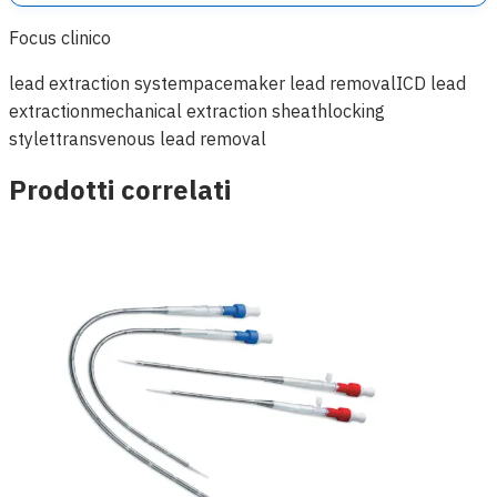
Focus clinico
lead extraction system
pacemaker lead removal
ICD lead
extraction
mechanical extraction sheath
locking
stylet
transvenous lead removal
Prodotti correlati