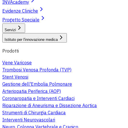
INVAcademy
Evidenze Cliniche
Progetto Speciale
Servizi
Istituto per l'innovazione medica
Prodotti
Vene Varicose
Trombosi Venosa Profonda (TVP)
Stent Venosi
Gestione dell'Embolia Polmonare
Arteriopatia Periferica (AOP)
Coronaropatia e Interventi Cardiaci
Riparazione di Aneurisma e Dissezione Aortica
Strumenti di Chirurgia Cardiaca
Interventi Neurovascolari
Neuro, Colonna Vertebrale e Cranico