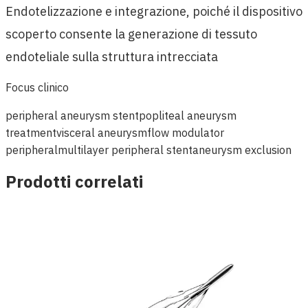
Endotelizzazione e integrazione, poiché il dispositivo
scoperto consente la generazione di tessuto
endoteliale sulla struttura intrecciata
Focus clinico
peripheral aneurysm stent
popliteal aneurysm
treatment
visceral aneurysm
flow modulator
peripheral
multilayer peripheral stent
aneurysm exclusion
Prodotti correlati