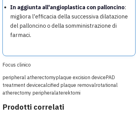
In aggiunta all'angioplastica con palloncino
:
migliora l'efficacia della successiva dilatazione
del palloncino o della somministrazione di
farmaci.
Focus clinico
peripheral atherectomy
plaque excision device
PAD
treatment device
calcified plaque removal
rotational
atherectomy peripheral
aterektomi
Prodotti correlati