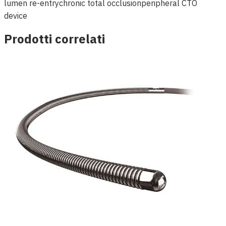
lumen re-entry
chronic total occlusion
peripheral CTO
device
Prodotti correlati