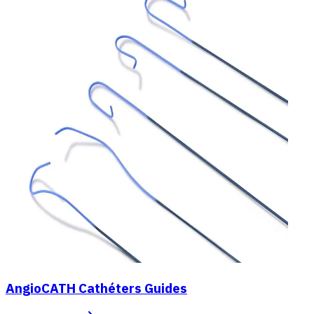
AngioCATH Cathéters Guides