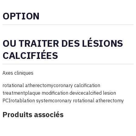
OPTION
OU TRAITER DES LÉSIONS
CALCIFIÉES
Axes cliniques
rotational atherectomy
coronary calcification
treatment
plaque modification device
calcified lesion
PCI
rotablation system
coronary rotational atherectomy
Produits associés