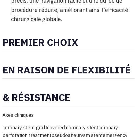
précis, une navigation facile et une durée de
procédure réduite, améliorant ainsi l'efficacité
chirurgicale globale.
PREMIER CHOIX
EN RAISON DE FLEXIBILITÉ
& RÉSISTANCE
Axes cliniques
coronary stent graft
covered coronary stent
coronary
perforation treatment
pseudoaneurysm stent
emergency