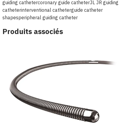
guiding catheter
coronary guide catheter
JL JR guiding
catheter
interventional catheter
guide catheter
shapes
peripheral guiding catheter
Produits associés