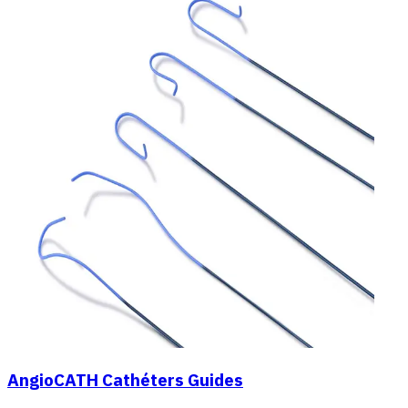
AngioCATH Cathéters Guides